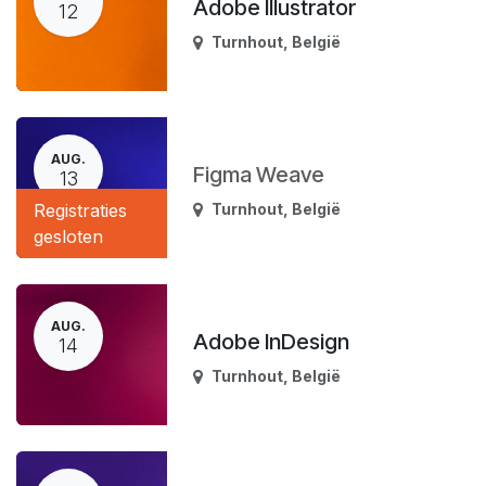
Adobe Illustrator
12
Turnhout
,
België
AUG.
Figma Weave
13
Registraties
Turnhout
,
België
gesloten
AUG.
Adobe InDesign
14
Turnhout
,
België