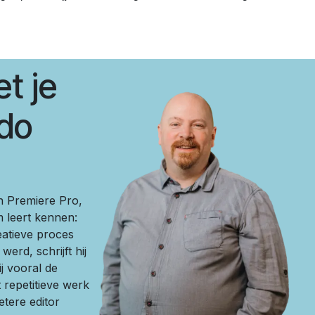
t je
ndo
n Premiere Pro,
m leert kennen:
eatieve proces
werd, schrijft hij
j vooral de
 repetitieve werk
etere editor