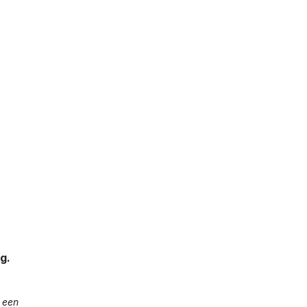
g.
e een