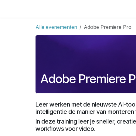
Overslaan naar inhoud
Catena Company Homepage
Events
Alle evenementen
Adobe Premiere Pro
Adobe Premiere P
Leer werken met de nieuwste AI-tools
intelligentie de manier van monteren
In deze training leer je sneller, crea
workflows voor video.